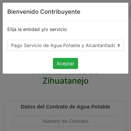
Bienvenido Contribuyente
Elija la entidad y/o servicio
Comisión de Agua Potable y
Aceptar
Alcantarillado de
Zihuatanejo
Datos del Contrato de Agua Potable